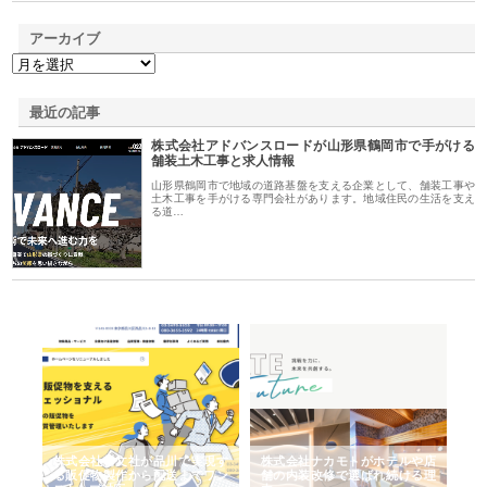
アーカイブ
最近の記事
株式会社アドバンスロードが山形県鶴岡市で手がける
舗装土木工事と求人情報
山形県鶴岡市で地域の道路基盤を支える企業として、舗装工事や
土木工事を手がける専門会社があります。地域住民の生活を支え
る道…
ノー
株式会社耕文社が品川で実現す
株式会社ナカモトがホテルや店
株
の専
る販促物製作から配送までワン
舗の内装改修で選ばれ続ける理
れ