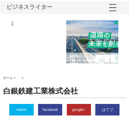
ビジネスライター
選ば
株式会社名神精工の最新ニュー
有限会社エム・ビルドが南多摩
有
ルの
スリリース一覧と注目トピック
で選ばれる道路舗装と土木工事
ネ
の実力
ホーム >
>
白銀鉄建工業株式会社
twitter
facebook
google+
はてブ