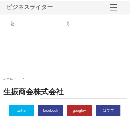
ビジネスライター
社に
株式会社ハクシンが大阪で選ば
株式会社翔栄が草津市で担う建
株
制
れる公共工事の実績と強み
築基礎工事の現場力と信頼性
が
る
ホーム >
>
生振商会株式会社
twitter
facebook
google+
はてブ