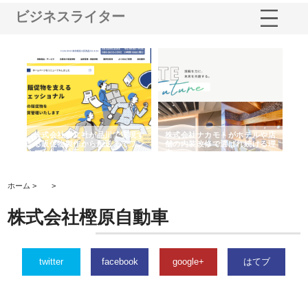
ビジネスライター
ノー
株式会社耕文社が品川で実現す
株式会社ナカモトがホテルや店
株
の専
る販促物製作から配送までワン
舗の内装改修で選ばれ続ける理
れ
ストップ対応
由
強
ホーム >
>
株式会社樫原自動車
twitter
facebook
google+
はてブ