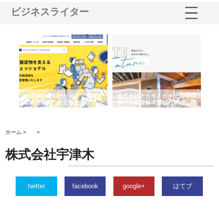
ビジネスライター
ノー
株式会社耕文社が品川で実現す
株式会社ナカモトがホテルや店
株
の専
る販促物製作から配送までワン
舗の内装改修で選ばれ続ける理
れ
ストップ対応
由
強
ホーム >
>
株式会社宇津木
twitter
facebook
google+
はてブ