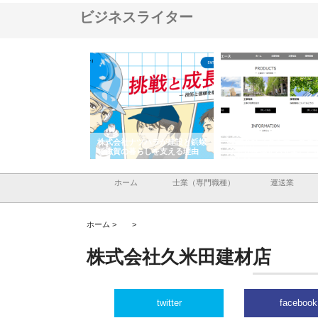
ビジネスライター
会社が知多半島と三河
株式会社ナツハラが建設と鋲螺
株式会社メタルエースの
で叶える理想の外構空
で滋賀の暮らしを支える理由
イトが提供する充実した
容とは
ホーム
士業（専門職種）
運送業
ホーム >
>
株式会社久米田建材店
twitter
facebook