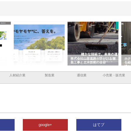
企業サ
株式会社ＣＳＡの事業内容と強
株式会社山形道路が手がける舗
ホク
情報内
みを徹底解説
装工事と土木技術の全容
る給
績と
人材紹介業
製造業
通信業
小売業・販売業
google+
はてブ