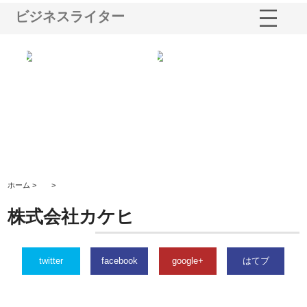
ビジネスライター
鋲螺
株式会社メタルエースの企業サ
株式会社ＣＳＡの事業内容と強
株
由
イトが提供する充実した情報内
みを徹底解説
装
容とは
ホーム >
>
株式会社カケヒ
twitter
facebook
google+
はてブ