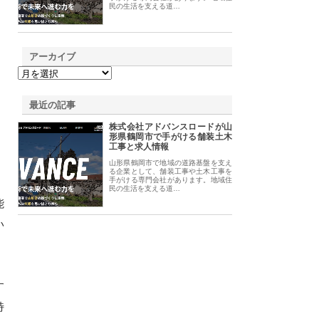
民の生活を支える道…
アーカイブ
最近の記事
株式会社アドバンスロードが山
形県鶴岡市で手がける舗装土木
工事と求人情報
山形県鶴岡市で地域の道路基盤を支え
る企業として、舗装工事や土木工事を
手がける専門会社があります。地域住
民の生活を支える道…
能
い
す
特