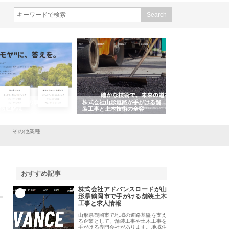
会社ＣＳＡの事業内容と強
株式会社山形道路が手がける舗
ホクシン設備株式会
徹底解説
装工事と土木技術の全容
る給排水空調消火設
績と強み
その他業種
おすすめ記事
株式会社アドバンスロードが山
1
形県鶴岡市で手がける舗装土木
工事と求人情報
山形県鶴岡市で地域の道路基盤を支え
る企業として、舗装工事や土木工事を
手がける専門会社があります。地域住