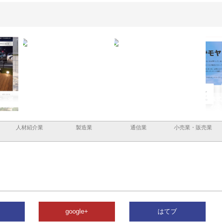
と三河
株式会社ナツハラが建設と鋲螺
株式会社メタルエースの企業サ
株式
外構空
で滋賀の暮らしを支える理由
イトが提供する充実した情報内
みを
容とは
人材紹介業
製造業
通信業
小売業・販売業
google+
はてブ