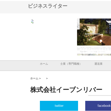
ビジネスライター
ＯＮＯｃｏｍｐａｎｙ
株式会社アセットイノベーショ
庭楽株式会社が知多半島
ら広域配送を実現でき
ンのワンルーム投資で始める資
と名古屋で叶える理想の
産形成と老後準備
間
ホーム
士業（専門職種）
運送業
ホーム >
>
株式会社イーブンリバー
twitter
facebook