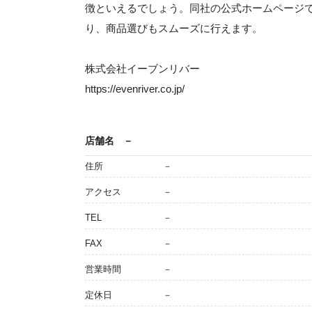
徴といえるでしょう。同社の公式ホームページ
り、商品選びもスムーズに行えます。
株式会社イーブンリバー
https://evenriver.co.jp/
店舗名
－
住所
－
アクセス
－
TEL
－
FAX
－
営業時間
－
定休日
－