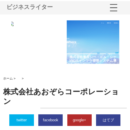
ビジネスライター
る舗
ホクシン設備株式会社が手がけ
株式会社東京シー・エム・シー
株
る給排水空調消火設備工事の実
のGISインフラ管理システム導
か
績と強み
入メリット
由
ホーム >
>
株式会社あおぞらコーポレーショ
ン
twitter
facebook
google+
はてブ