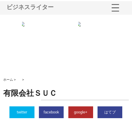
ビジネスライター
ノー
株式会社耕文社が品川で実現す
株式会社ナカモトがホテルや店
株
の専
る販促物製作から配送までワン
舗の内装改修で選ばれ続ける理
れ
ストップ対応
由
強
ホーム >
>
有限会社ＳＵＣ
twitter
facebook
google+
はてブ