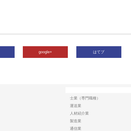
google+
はてブ
カテゴリー
士業（専門職種）
運送業
人材紹介業
製造業
通信業