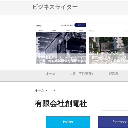
ビジネスライター
翔栄が草津市で担う建
株式会社ＯＮＯｃｏｍｐａｎｙ
株式会社アセットイノベ
事の現場力と信頼性
が岡山から広域配送を実現でき
ンのワンルーム投資で始
る理由
産形成と老後準備
ホーム
士業（専門職種）
運送業
ホーム >
>
有限会社創電社
twitter
facebook