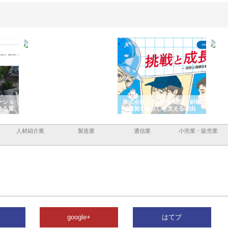
ーショ
庭楽株式会社が知多半島と三河
株式会社ナツハラが建設と鋲螺
株式
める資
と名古屋で叶える理想の外構空
で滋賀の暮らしを支える理由
イト
間
容と
人材紹介業
製造業
通信業
小売業・販売業
google+
はてブ