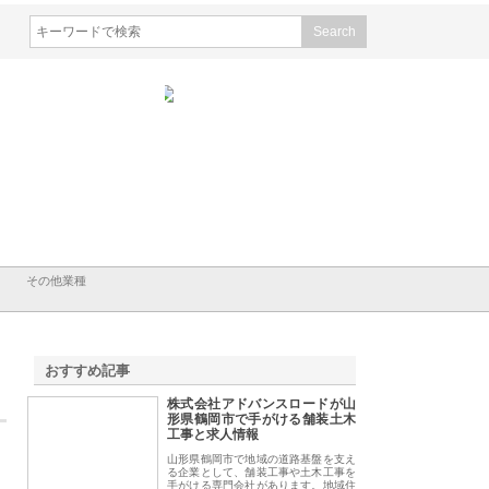
会社メタルエースの企業サ
株式会社ＣＳＡの事業内容と強
株式会社山形道路が
が提供する充実した情報内
みを徹底解説
装工事と土木技術の
は
その他業種
おすすめ記事
株式会社アドバンスロードが山
1
形県鶴岡市で手がける舗装土木
工事と求人情報
山形県鶴岡市で地域の道路基盤を支え
る企業として、舗装工事や土木工事を
手がける専門会社があります。地域住