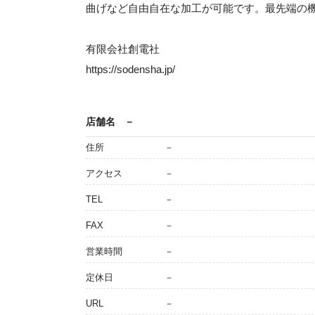
曲げなど自由自在な加工が可能です。最先端の
有限会社創電社
https://sodensha.jp/
店舗名
－
住所
－
アクセス
－
TEL
－
FAX
－
営業時間
－
定休日
－
URL
－